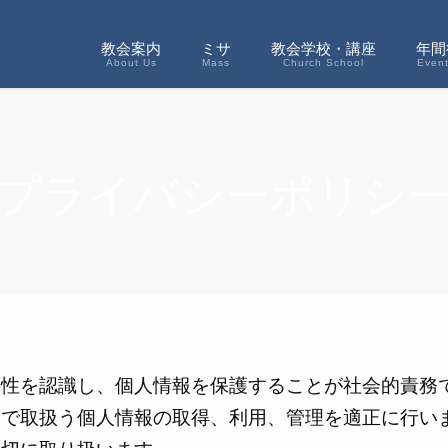
教会案内
ミサ
教会学校・講座
年間
About Us
Mass
Church School
Even
プライバシーポリシ
要性を認識し、個人情報を保護することが社会的責務
トで取扱う個人情報の取得、利用、管理を適正に行い