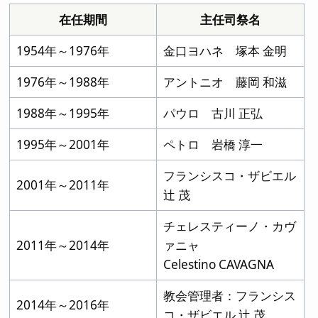
在任期間
主任司祭名
1954年～1976年
金口ヨハネ 塚本 金明
1976年～1988年
アントニオ 藤岡 和滋
1988年～1995年
パウロ 古川 正弘
1995年～2001年
ペトロ 岩橋 淳一
フランシスコ・ザビエル
2001年～2011年
辻 茂
チェレスティーノ・カヴ
2011年～2014年
ァニャ
Celestino CAVAGNA
教会管理者：フランシス
2014年～2016年
コ・ザビエル 辻 茂